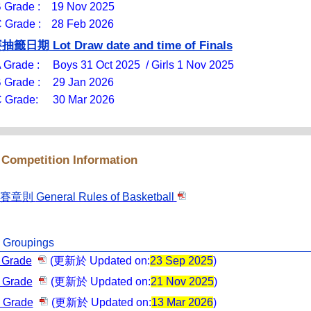
 Grade :
19 Nov 2025
Grade :
28 Feb 2026
Lot Draw date and time of Finals
賽抽籤日期
 Grade :
Boys 31 Oct 2025 / Girls 1 Nov 2025
 Grade :
29 Jan 2026
 Grade:
30 Mar 2026
Competition Information
比賽章則
General Rules of Basketball
表
Groupings
 Grade
(
更新於
Updated on:
23 Sep 2025
)
 Grade
(
更新於
Updated on:
21 Nov 2025
)
 Grade
(
更新於
Updated on:
13 Mar 2026
)