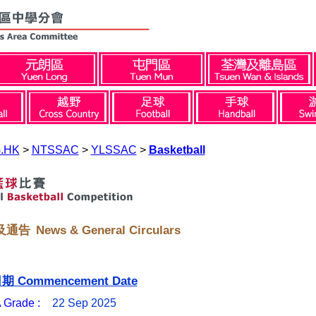
.HK
>
NTSSAC
>
YLSSAC
>
Basketball
News & General Circulars
及通告
Commencement Date
日期
 Grade :
22 Sep 2025