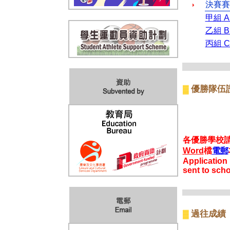
決賽賽
甲組
A
乙組
B
丙組
C
優勝隊伍
▓
各優勝學校
Word
檔
電郵
Application 
sent to sch
過往成績
▓