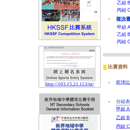
乙組
B
丙組 C 
複決
甲組
A
乙組
B
丙組
C
比賽資料
▓
籃球
http://103.15.21.113/nt/
分組
甲組
A
乙組
B
丙組
C