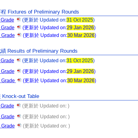
賽程
Fixtures of Preliminary Rounds
 Grade
(
更新於
Updated on:
31 Oct 2025
)
 Grade
(
更新於
Updated on:
29 Jan 2026
)
 Grade
(
更新於
Updated on:
30 Mar 2026
)
Results of Preliminary Rounds
成績
 Grade
(
更新於
Updated on:
31 Oct 2025
)
 Grade
(
更新於
Updated on:
29 Jan 2026
)
 Grade
(
更新於
Updated on:
30 Mar 2026
)
Knock-out Table
表
 Grade
(
更新於
Updated on: )
 Grade
(
更新於
Updated on: )
 Grade
(
更新於
Updated on: )