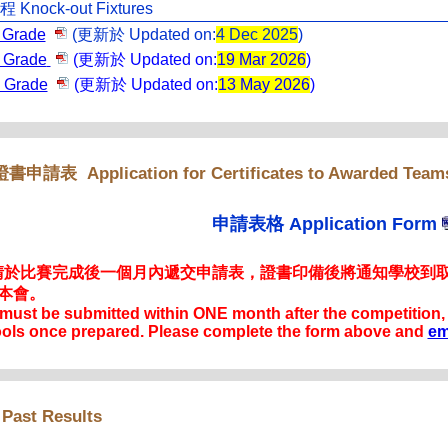
程
Knock-out Fixtures
 Grade
(
更新於
Updated on:
4 Dec 2025
)
 Grade
(
更新於
Updated on:
19 Mar 2026
)
 Grade
(
更新於
Updated on:
13 May 2026
)
Application for Certificates to Awarded Team
證書申請表
申請表格
Application Form
請於比賽完成後一個月內遞交申請表，證書印備後將通知學校到
本會。
must be submitted within ONE month after the competition, not
ools once prepared. Please complete the form above and
em
Past Results