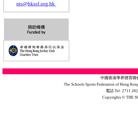
nts@hkssf.org.hk
中國香港學界體育聯
The Schools Sports Federation of Hong Kong
電話 Tel: 2711 28
Copyrights
©
THE S