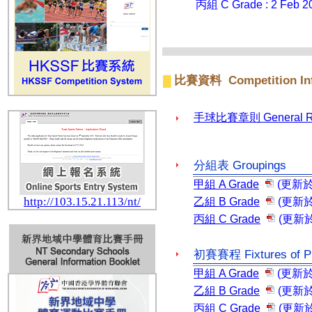
丙組 C Grade : 2 Feb 2
Competition In
比賽資料
▓
手球比賽章則
General R
分組表
Groupings
甲組
A Grade
(
更新
http://103.15.21.113/nt/
乙組
B Grade
(
更新
丙組
C Grade
(
更新
初賽賽程
Fixtures of 
甲組
A Grade
(
更新
乙組
B Grade
(
更新
丙組
C Grade
(
更新